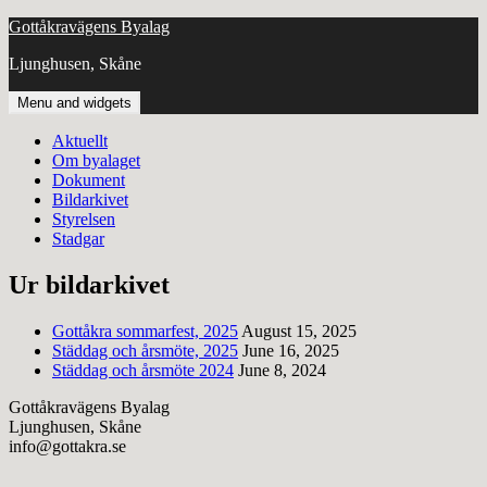
Skip
Gottåkravägens Byalag
to
Ljunghusen, Skåne
content
Menu and widgets
Aktuellt
Om byalaget
Dokument
Bildarkivet
Styrelsen
Stadgar
Ur bildarkivet
Gottåkra sommarfest, 2025
August 15, 2025
Städdag och årsmöte, 2025
June 16, 2025
Städdag och årsmöte 2024
June 8, 2024
Gottåkravägens Byalag
Ljunghusen, Skåne
info@gottakra.se