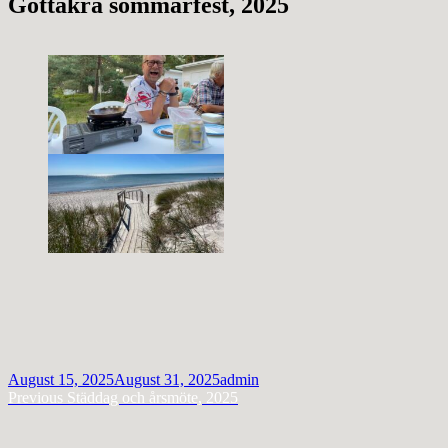
Gottåkra sommarfest, 2025
Posted
Author
August 15, 2025
August 31, 2025
admin
on
Post
Previous
Previous
Städdag och årsmöte, 2025
post:
navigation