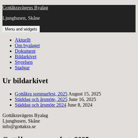
Skip
Gottåkravägens Byalag
to
Ljunghusen, Skåne
content
Menu and widgets
Aktuellt
Om byalaget
Dokument
Bildarkivet
Styrelsen
Stadgar
Ur bildarkivet
Gottåkra sommarfest, 2025
August 15, 2025
Städdag och årsmöte, 2025
June 16, 2025
Städdag och årsmöte 2024
June 8, 2024
Gottåkravägens Byalag
Ljunghusen, Skåne
info@gottakra.se