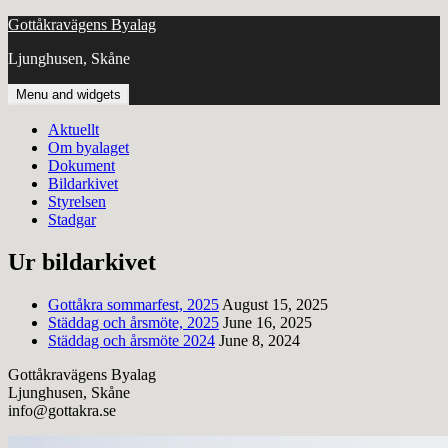
Skip
Gottåkravägens Byalag
to
Ljunghusen, Skåne
content
Menu and widgets
Aktuellt
Om byalaget
Dokument
Bildarkivet
Styrelsen
Stadgar
Ur bildarkivet
Gottåkra sommarfest, 2025
August 15, 2025
Städdag och årsmöte, 2025
June 16, 2025
Städdag och årsmöte 2024
June 8, 2024
Gottåkravägens Byalag
Ljunghusen, Skåne
info@gottakra.se